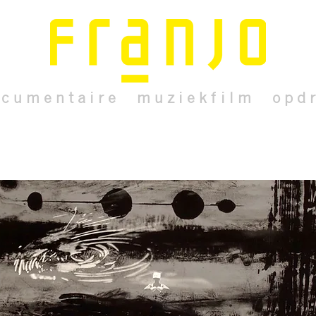
 c u m e n t a i r e
m u z i e k f i l m
o p d r