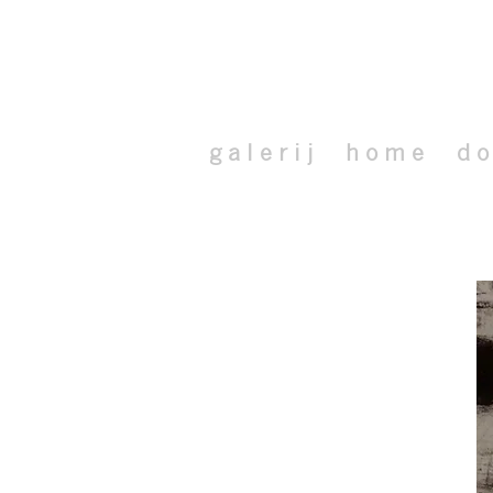
g a l e r i j
h o m e
d o