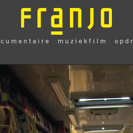
 c u m e n t a i r e
m u z i e k f i l m
o p d r