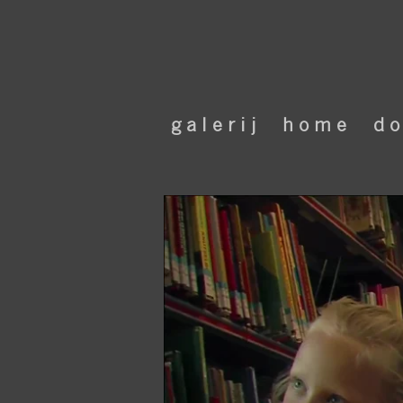
g a l e r i j
h o m e
d o