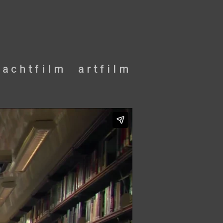
 a c h t f i l m
a r t f i l m