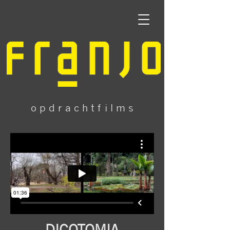
o p d r a c h t f i l m s
DICOTOMIA